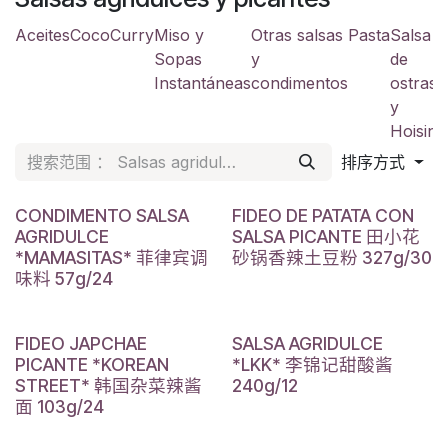
Aceites
Coco
Curry
Miso y
Otras salsas
Pasta
Salsa
S
Sopas
y
de
a
Instantáneas
condimentos
ostras
y
y
Hoisin
排序方式
CONDIMENTO SALSA
FIDEO DE PATATA CON
AGRIDULCE
SALSA PICANTE 田小花
*MAMASITAS* 菲律宾调
砂锅香辣土豆粉 327g/30
味料 57g/24
FIDEO JAPCHAE
SALSA AGRIDULCE
PICANTE *KOREAN
*LKK* 李锦记甜酸酱
STREET* 韩国杂菜辣酱
240g/12
面 103g/24