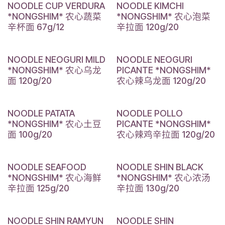
NOODLE CUP VERDURA
NOODLE KIMCHI
*NONGSHIM* 农心蔬菜
*NONGSHIM* 农心泡菜
辛杯面 67g/12
辛拉面 120g/20
NOODLE NEOGURI MILD
NOODLE NEOGURI
*NONGSHIM* 农心乌龙
PICANTE *NONGSHIM*
面 120g/20
农心辣乌龙面 120g/20
NOODLE PATATA
NOODLE POLLO
*NONGSHIM* 农心土豆
PICANTE *NONGSHIM*
面 100g/20
农心辣鸡辛拉面 120g/20
NOODLE SEAFOOD
NOODLE SHIN BLACK
*NONGSHIM* 农心海鲜
*NONGSHIM* 农心浓汤
辛拉面 125g/20
辛拉面 130g/20
NOODLE SHIN RAMYUN
NOODLE SHIN