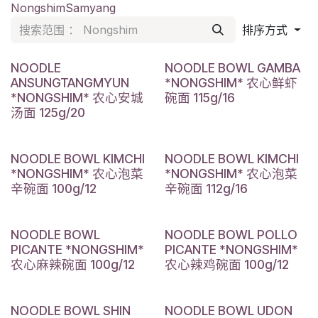
Nongshim
Samyang
排序方式
NOODLE
NOODLE BOWL GAMBA
ANSUNGTANGMYUN
*NONGSHIM* 农心鲜虾
*NONGSHIM* 农心安城
碗面 115g/16
汤面 125g/20
NOODLE BOWL KIMCHI
NOODLE BOWL KIMCHI
*NONGSHIM* 农心泡菜
*NONGSHIM* 农心泡菜
辛碗面 100g/12
辛碗面 112g/16
NOODLE BOWL
NOODLE BOWL POLLO
PICANTE *NONGSHIM*
PICANTE *NONGSHIM*
农心麻辣碗面 100g/12
农心辣鸡碗面 100g/12
NOODLE BOWL SHIN
NOODLE BOWL UDON