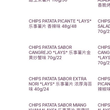
香脆烤
CHIPS PATATA PICANTE *LAYS*
CHIPS
乐事薯片 香辣味 48g/48
SAL
70g/2
CHIPS PATATA SABOR
CHIPS
CANGREJO *LAYS* 乐事薯片金
CANG
黄炒蟹味 70g/22
*LA
70g/2
CHIPS PATATA SABOR EXTRA
CHIPS
NORI *LAYS* 乐事薯片 浓厚海苔
PICA
味 40g/24
辣椒味 
CHIPS PATATA SABOR MIANG
CHIPS