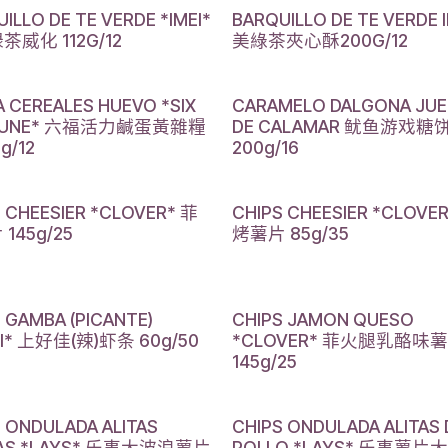
ILLO DE TE VERDE *IMEI*
BARQUILLO DE TE VERDE 
威化 112G/12
美綠茶夾心酥200G/12
 CEREALES HUEVO *SIX
CARAMELO DALGONA JU
TUNE* 六福活力鹹蛋黃雜糧
DE CALAMAR 鱿鱼游戏糖
g/12
200g/16
S CHEESIER *CLOVER* 菲
CHIPS CHEESIER *CLOVE
145g/25
烤薯片 85g/35
 GAMBA (PICANTE)
CHIPS JAMON QUESO
HI* 上好佳(辣)虾条 60g/50
*CLOVER* 菲火腿乳酪味
145g/25
S ONDULADA ALITAS
CHIPS ONDULADA ALITAS 
DAS *LAYS* 乐事大波浪薯片
POLLO *LAYS* 乐事薯片