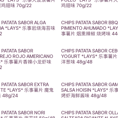
鸡翅味 70g/22
鸡翅味 70g/22
 PATATA SABOR ALGA
CHIPS PATATA SABOR BBQ
ADA *LAYS* 乐事岩烧海苔味
PIMIENTO AHUMADO *LA
2
事薯片 烟熏辣椒 烧烤味 44g
 PATATA SABOR
CHIPS PATATA SABOR CE
REJO ROJO AMERICANO
YOGURT *LAYS* 乐事薯
YS* 乐事薯片香辣小龙虾味
洋葱味 48g/48
2
 PATATA SABOR EXTRA
CHIPS PATATA SABOR GA
NTE *LAYS* 乐事薯片 魔鬼
SALSA HOISIN *LAYS* 
48g/24
烤虾海鲜酱味 48g/48
 PATATA SABOR NORI
CHIPS PATATA SABOR OLL