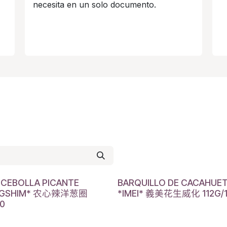
necesita en un solo documento.
 CEBOLLA PICANTE
BARQUILLO DE CACAHUE
NGSHIM* 农心辣洋葱圈
*IMEI* 義美花生威化 112G/
20