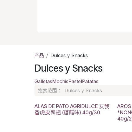
产品
Dulces y Snacks
Dulces y Snacks
Galletas
Mochis
Pastel
Patatas
ALAS DE PATO AGRIDULCE 友我
AROS
香虎皮鸭翅 (糖醋味) 40g/30
*NO
40g/