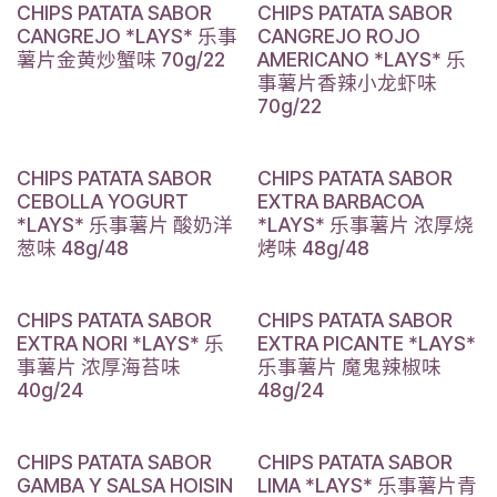
CHIPS PATATA SABOR
CHIPS PATATA SABOR
CANGREJO *LAYS* 乐事
CANGREJO ROJO
薯片金黄炒蟹味 70g/22
AMERICANO *LAYS* 乐
事薯片香辣小龙虾味
70g/22
CHIPS PATATA SABOR
CHIPS PATATA SABOR
CEBOLLA YOGURT
EXTRA BARBACOA
*LAYS* 乐事薯片 酸奶洋
*LAYS* 乐事薯片 浓厚烧
葱味 48g/48
烤味 48g/48
CHIPS PATATA SABOR
CHIPS PATATA SABOR
EXTRA NORI *LAYS* 乐
EXTRA PICANTE *LAYS*
事薯片 浓厚海苔味
乐事薯片 魔鬼辣椒味
40g/24
48g/24
CHIPS PATATA SABOR
CHIPS PATATA SABOR
GAMBA Y SALSA HOISIN
LIMA *LAYS* 乐事薯片青