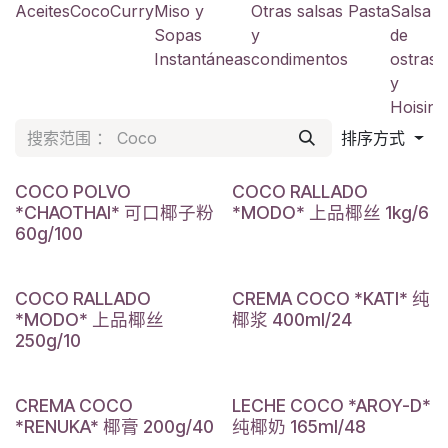
Aceites
Coco
Curry
Miso y
Otras salsas
Pasta
Salsa
S
Sopas
y
de
a
Instantáneas
condimentos
ostras
y
y
Hoisin
排序方式
COCO POLVO
COCO RALLADO
*CHAOTHAI* 可口椰子粉
*MODO* 上品椰丝 1kg/6
60g/100
COCO RALLADO
CREMA COCO *KATI* 纯
*MODO* 上品椰丝
椰浆 400ml/24
250g/10
CREMA COCO
LECHE COCO *AROY-D*
*RENUKA* 椰膏 200g/40
纯椰奶 165ml/48