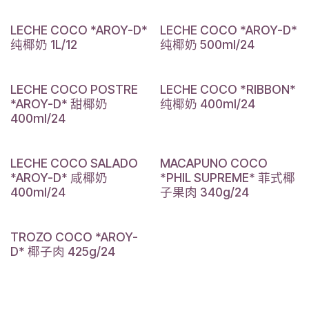
LECHE COCO *AROY-D*
LECHE COCO *AROY-D*
纯椰奶 1L/12
纯椰奶 500ml/24
LECHE COCO POSTRE
LECHE COCO *RIBBON*
*AROY-D* 甜椰奶
纯椰奶 400ml/24
400ml/24
LECHE COCO SALADO
MACAPUNO COCO
*AROY-D* 咸椰奶
*PHIL SUPREME* 菲式椰
400ml/24
子果肉 340g/24
TROZO COCO *AROY-
D* 椰子肉 425g/24