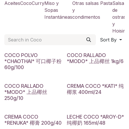
Aceites
Coco
Curry
Miso y
Otras salsas
Pasta
Salsa
S
Sopas
y
de
a
Instantáneas
condimentos
ostras
y
y
Hoisin
Sort By
COCO POLVO
COCO RALLADO
*CHAOTHAI* 可口椰子粉
*MODO* 上品椰丝 1kg/6
60g/100
COCO RALLADO
CREMA COCO *KATI* 纯
*MODO* 上品椰丝
椰浆 400ml/24
250g/10
CREMA COCO
LECHE COCO *AROY-D*
*RENUKA* 椰膏 200g/40
纯椰奶 165ml/48