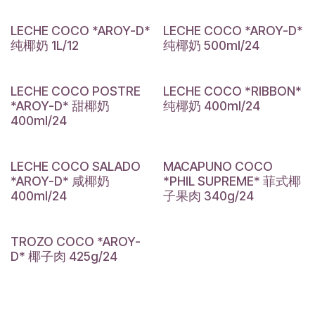
LECHE COCO *AROY-D*
LECHE COCO *AROY-D*
纯椰奶 1L/12
纯椰奶 500ml/24
LECHE COCO POSTRE
LECHE COCO *RIBBON*
*AROY-D* 甜椰奶
纯椰奶 400ml/24
400ml/24
LECHE COCO SALADO
MACAPUNO COCO
*AROY-D* 咸椰奶
*PHIL SUPREME* 菲式椰
400ml/24
子果肉 340g/24
TROZO COCO *AROY-
D* 椰子肉 425g/24