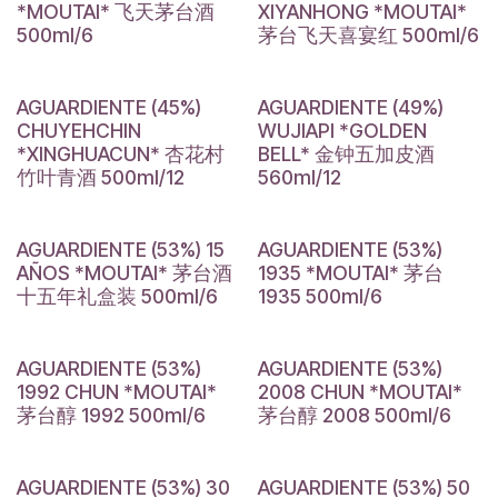
*MOUTAI* 飞天茅台酒
XIYANHONG *MOUTAI*
500ml/6
茅台飞天喜宴红 500ml/6
AGUARDIENTE (45%)
AGUARDIENTE (49%)
CHUYEHCHIN
WUJIAPI *GOLDEN
*XINGHUACUN* 杏花村
BELL* 金钟五加皮酒
竹叶青酒 500ml/12
560ml/12
AGUARDIENTE (53%) 15
AGUARDIENTE (53%)
AÑOS *MOUTAI* 茅台酒
1935 *MOUTAI* 茅台
十五年礼盒装 500ml/6
1935 500ml/6
AGUARDIENTE (53%)
AGUARDIENTE (53%)
1992 CHUN *MOUTAI*
2008 CHUN *MOUTAI*
茅台醇 1992 500ml/6
茅台醇 2008 500ml/6
AGUARDIENTE (53%) 30
AGUARDIENTE (53%) 50