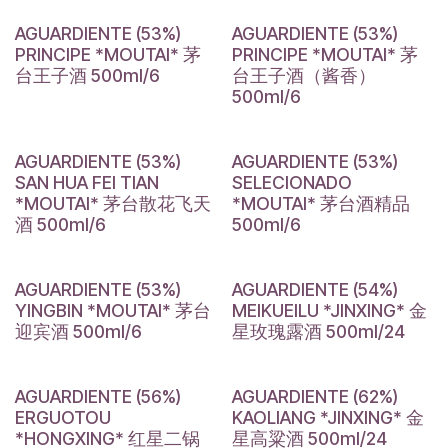
AGUARDIENTE (53%)
AGUARDIENTE (53%)
PRINCIPE *MOUTAI* 茅
PRINCIPE *MOUTAI* 茅
台王子酒 500ml/6
台王子酒（酱香）
500ml/6
AGUARDIENTE (53%)
AGUARDIENTE (53%)
SAN HUA FEI TIAN
SELECIONADO
*MOUTAI* 茅台散花飞天
*MOUTAI* 茅台酒精品
酒 500ml/6
500ml/6
AGUARDIENTE (53%)
AGUARDIENTE (54%)
YINGBIN *MOUTAI* 茅台
MEIKUEILU *JINXING* 金
迎宾酒 500ml/6
星玫瑰露酒 500ml/24
AGUARDIENTE (56%)
AGUARDIENTE (62%)
ERGUOTOU
KAOLIANG *JINXING* 金
*HONGXING* 红星二锅
星高粱酒 500ml/24