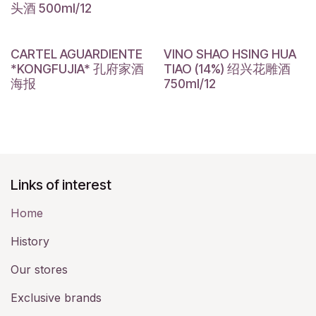
头酒 500ml/12
CARTEL AGUARDIENTE
VINO SHAO HSING HUA
*KONGFUJIA* 孔府家酒
TIAO (14%) 绍兴花雕酒
海报
750ml/12
Links of interest
Home
History​
Our stores
Exclusive brands