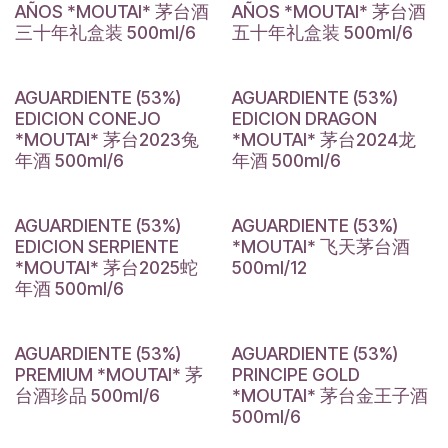
AÑOS *MOUTAI* 茅台酒
AÑOS *MOUTAI* 茅台酒
三十年礼盒装 500ml/6
五十年礼盒装 500ml/6
AGUARDIENTE (53%)
AGUARDIENTE (53%)
EDICION CONEJO
EDICION DRAGON
*MOUTAI* 茅台2023兔
*MOUTAI* 茅台2024龙
年酒 500ml/6
年酒 500ml/6
AGUARDIENTE (53%)
AGUARDIENTE (53%)
EDICION SERPIENTE
*MOUTAI* 飞天茅台酒
*MOUTAI* 茅台2025蛇
500ml/12
年酒 500ml/6
AGUARDIENTE (53%)
AGUARDIENTE (53%)
PREMIUM *MOUTAI* 茅
PRINCIPE GOLD
台酒珍品 500ml/6
*MOUTAI* 茅台金王子酒
500ml/6