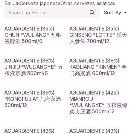
Bai Jiu
Cerveza japonesa
Otras cervezas asiáticas
Sort By
AGUARDIENTE (35%)
AGUARDIENTE (35%)
CHUN *WULIANG* 五粮
GINSENG *LOTTE* 乐天
液醇酒 500ml/6
人参酒 700ml/12
AGUARDIENTE (38%)
AGUARDIENTE (38%)
JINJIU *WULIANGYE* 五
KAOLIANG *KINMEN* 金
粮液京酒 500ml/6
门高粱酒 600ml/12
AGUARDIENTE (39%)
AGUARDIENTE (42%)
*KONGFUJIA* 孔府家酒
MIANROU
500ml/12
*WULIANGYE* 五粮液绵
柔尖庄酒 500ml/12
AGUARDIENTE (43%)
AGUARDIENTE (43%)