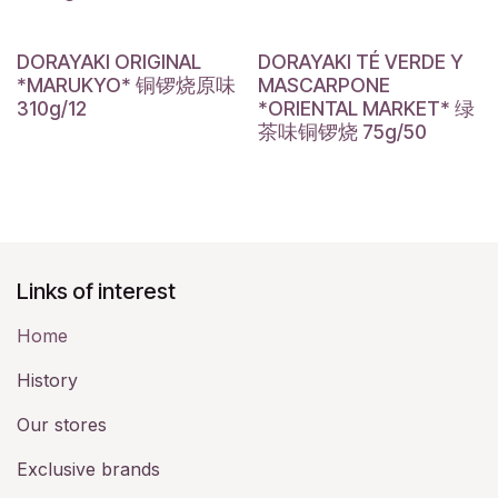
DORAYAKI ORIGINAL
DORAYAKI TÉ VERDE Y
*MARUKYO* 铜锣烧原味
MASCARPONE
310g/12
*ORIENTAL MARKET* 绿
茶味铜锣烧 75g/50
Links of interest
Home
History​
Our stores
Exclusive brands