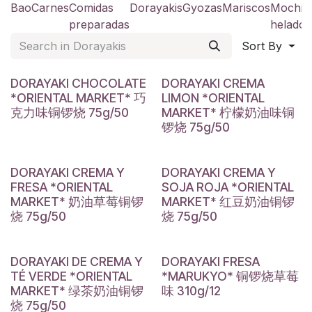
Bao
Carnes
Comidas
Dorayakis
Gyozas
Mariscos
Mochis
preparadas
helado
Sort By
DORAYAKI CHOCOLATE
DORAYAKI CREMA
*ORIENTAL MARKET* 巧
LIMON *ORIENTAL
克力味铜锣烧 75g/50
MARKET* 柠檬奶油味铜
锣烧 75g/50
DORAYAKI CREMA Y
DORAYAKI CREMA Y
FRESA *ORIENTAL
SOJA ROJA *ORIENTAL
MARKET* 奶油草莓铜锣
MARKET* 红豆奶油铜锣
烧 75g/50
烧 75g/50
DORAYAKI DE CREMA Y
DORAYAKI FRESA
TÉ VERDE *ORIENTAL
*MARUKYO* 铜锣烧草莓
MARKET* 绿茶奶油铜锣
味 310g/12
烧 75g/50