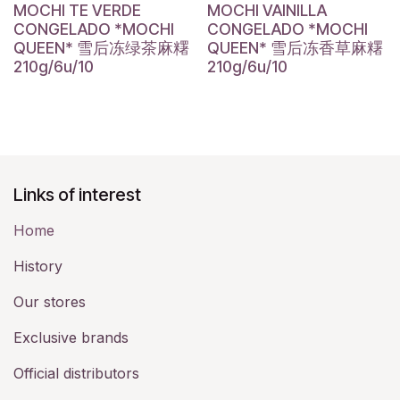
MOCHI TE VERDE
MOCHI VAINILLA
CONGELADO *MOCHI
CONGELADO *MOCHI
QUEEN* 雪后冻绿茶麻糬
QUEEN* 雪后冻香草麻糬
210g/6u/10
210g/6u/10
Links of interest
Home
History​
Our stores
Exclusive brands
Official distributors