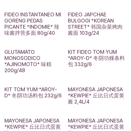
FIDEO INSTANTANEO MI
FIDEO JAPCHAE
GORENG PEDAS
BULGOGI *KOREAN
PICANTE *INDOMIE* 辣
STREET* 韩国杂菜烤肉
味酱拌营多面 80g/40
酱面 103g/24
GLUTAMATO
KIT FIDEO TOM YUM
MONOSODICO
*AROY-D* 冬阴功粿条料
*AJINOMOTO* 味精
包 332g/6
200g/48
KIT TOM YUM *AROY-
MAYONESA JAPONESA
D* 冬阴功汤料包 232g/6
*KEWPIE* 丘比日式蛋黄
酱 2,4L/4
MAYONESA JAPONESA
MAYONESA JAPONESA
*KEWPIE* 丘比日式蛋黄
*KEWPIE* 丘比日式蛋黄