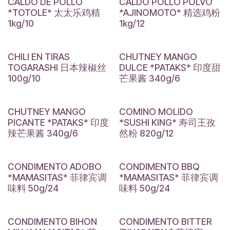
CALDO DE POLLO
CALDO POLLO POLVO
*TOTOLE* 太太乐鸡精
*AJINOMOTO* 精选鸡粉
1kg/10
1kg/12
CHILI EN TIRAS
CHUTNEY MANGO
TOGARASHI 日本辣椒丝
DULCE *PATAKS* 印度甜
100g/10
芒果酱 340g/6
CHUTNEY MANGO
COMINO MOLIDO
PICANTE *PATAKS* 印度
*SUSHI KING* 寿司王孜
辣芒果酱 340g/6
然粉 820g/12
CONDIMENTO ADOBO
CONDIMENTO BBQ
*MAMASITAS* 菲律宾调
*MAMASITAS* 菲律宾调
味料 50g/24
味料 50g/24
CONDIMENTO BIHON
CONDIMENTO BITTER