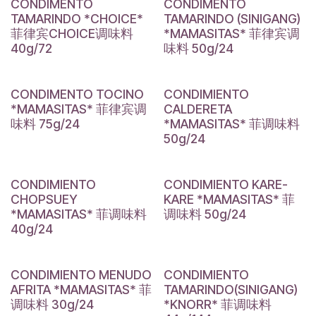
CONDIMENTO
CONDIMENTO
TAMARINDO *CHOICE*
TAMARINDO (SINIGANG)
菲律宾CHOICE调味料
*MAMASITAS* 菲律宾调
40g/72
味料 50g/24
CONDIMENTO TOCINO
CONDIMIENTO
*MAMASITAS* 菲律宾调
CALDERETA
味料 75g/24
*MAMASITAS* 菲调味料
50g/24
CONDIMIENTO
CONDIMIENTO KARE-
CHOPSUEY
KARE *MAMASITAS* 菲
*MAMASITAS* 菲调味料
调味料 50g/24
40g/24
CONDIMIENTO MENUDO
CONDIMIENTO
AFRITA *MAMASITAS* 菲
TAMARINDO(SINIGANG)
调味料 30g/24
*KNORR* 菲调味料