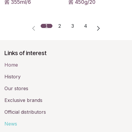
酱 355ml/6
酱 450g/20
1
2
3
4
Links of interest
Home
History​
Our stores
Exclusive brands
Official distributors
News