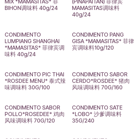
MIX *MAMASITAS* 菲
(PINAPAITAN) 菲律宾
BIHON调味料 40g/24
MAMASITAS调味料
40g/24
CONDIMENTO
CONDIMENTO PANG
LUMPIANG SHANGHAI
GISA *MAMASITAS* 菲律
*MAMASITAS* 菲律宾调
宾调味料10g/120
味料 40g/24
CONDIMENTO PIC THAI
CONDIMENTO SABOR
*ROSDEE MENU* 泰式辣
CERDO*ROSDEE* 猪肉
味调味料 30G/100
风味调味料 70G/160
CONDIMENTO SABOR
CONDIMENTO SATE
POLLO*ROSEDEE* 鸡肉
*LOBO* 沙爹调味料
风味调味料 70G/120
35G/240