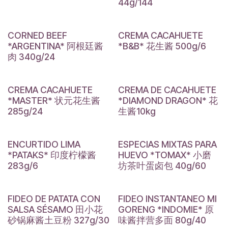
44g/144
CORNED BEEF
CREMA CACAHUETE
*ARGENTINA* 阿根廷酱
*B&B* 花生酱 500g/6
肉 340g/24
CREMA CACAHUETE
CREMA DE CACAHUETE
*MASTER* 状元花生酱
*DIAMOND DRAGON* 花
285g/24
生酱10kg
ENCURTIDO LIMA
ESPECIAS MIXTAS PARA
*PATAKS* 印度柠檬酱
HUEVO *TOMAX* 小磨
283g/6
坊茶叶蛋卤包 40g/60
FIDEO DE PATATA CON
FIDEO INSTANTANEO MI
SALSA SÉSAMO 田小花
GORENG *INDOMIE* 原
砂锅麻酱土豆粉 327g/30
味酱拌营多面 80g/40