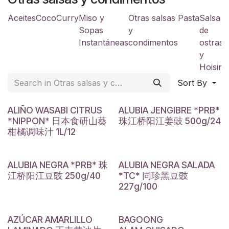
Aceites
Coco
Curry
Miso y
Otras salsas
Pasta
Salsa
S
Sopas
y
de
a
Instantáneas
condimentos
ostras
y
y
Hoisin
Sort By
ALIÑO WASABI CITRUS
ALUBIA JENGIBRE *PRB*
*NIPPON* 日本食研山葵
珠江桥阳江姜豉 500g/24
柑橘调味汁 1L/12
ALUBIA NEGRA *PRB* 珠
ALUBIA NEGRA SALADA
江桥阳江豆豉 250g/40
*TC* 同珍黑豆豉
227g/100
AZÚCAR AMARLILLO
BAGOONG