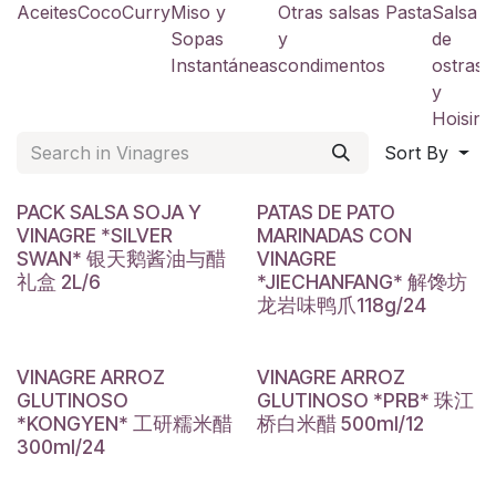
Aceites
Coco
Curry
Miso y
Otras salsas
Pasta
Salsa
S
Sopas
y
de
a
Instantáneas
condimentos
ostras
y
y
Hoisin
Sort By
PACK SALSA SOJA Y
PATAS DE PATO
VINAGRE *SILVER
MARINADAS CON
SWAN* 银天鹅酱油与醋
VINAGRE
礼盒 2L/6
*JIECHANFANG* 解馋坊
龙岩味鸭爪118g/24
VINAGRE ARROZ
VINAGRE ARROZ
GLUTINOSO
GLUTINOSO *PRB* 珠江
*KONGYEN* 工研糯米醋
桥白米醋 500ml/12
300ml/24