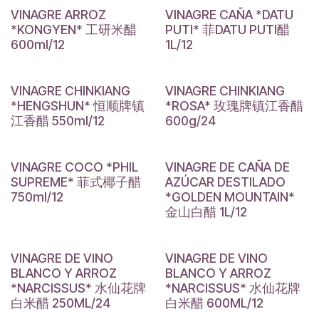
VINAGRE ARROZ
VINAGRE CAÑA *DATU
*KONGYEN* 工研米醋
PUTI* 菲DATU PUTI醋
600ml/12
1L/12
VINAGRE CHINKIANG
VINAGRE CHINKIANG
*HENGSHUN* 恒顺牌镇
*ROSA* 玫瑰牌镇江香醋
江香醋 550ml/12
600g/24
VINAGRE COCO *PHIL
VINAGRE DE CAÑA DE
SUPREME* 菲式椰子醋
AZÚCAR DESTILADO
750ml/12
*GOLDEN MOUNTAIN*
金山白醋 1L/12
VINAGRE DE VINO
VINAGRE DE VINO
BLANCO Y ARROZ
BLANCO Y ARROZ
*NARCISSUS* 水仙花牌
*NARCISSUS* 水仙花牌
白米醋 250ML/24
白米醋 600ML/12