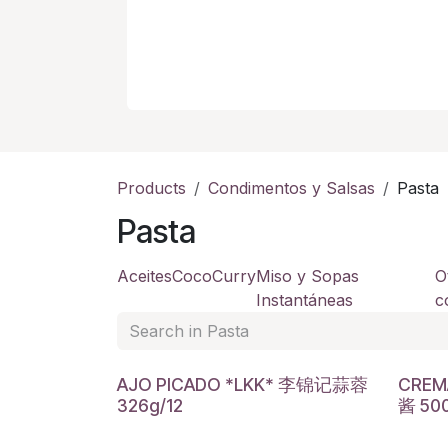
Products
Condimentos y Salsas
Pasta
Pasta
Aceites
Coco
Curry
Miso y Sopas
O
Instantáneas
c
AJO PICADO *LKK* 李锦记蒜蓉
CREM
326g/12
酱 50