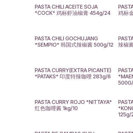
PASTA CHILI ACEITE SOJA
PASTA
*COCK* 鸡标虾油椒膏 454g/24
鸡标金
PASTA CHILI GOCHUJANG
PAST
*SEMPIO* 韩国式辣椒酱 500g/12
辣椒酱 
PASTA CURRY(EXTRA PICANTE)
PAST
*PATAKS* 印度特辣咖哩 283g/6
*MA
500G
PASTA CURRY ROJO *NITTAYA*
PAST
红色咖哩酱 1kg/10
*KO
125g/