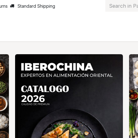
urns
Standard Shipping
ut Us
News
Services
Customer Service
Courses
J