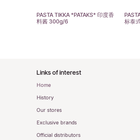
PASTA TIKKA *PATAKS* 印度香
PAST
料酱 300g/6
标泰式
Links of interest
Home
History​
Our stores
Exclusive brands
Official distributors