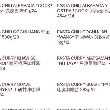
 CHILI ALBAHACA *COCK*
PASTA CHILI ALBAHACA Y
不换辣酱 200g/24
OSTRA *COCK* 鸡标金
454g/24
A CHILI GOCHUJANG 韩国
PASTA CHILI GOCHUJIAN
500g/20
*WANG* 韩国WANG辣椒酱
1kg/12
A CURRY KHAW SOI
PASTA CURRY MATSAMAN
ENOI* 喀索椰香咖喱酱
*NITTAYA* 马沙曼咖哩酱 1k
/24
A CURRY SUAVE
PASTA CURRY SUAVE *PA
NGYEN* 工研甘味咖喱
印度咖哩醬 283g/6
24