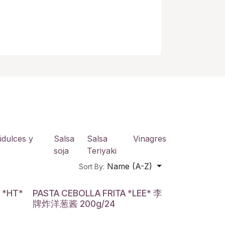
idulces y
Salsa
Salsa
Vinagres
soja
Teriyaki
Name (A-Z)
Sort By:
 *HT*
PASTA CEBOLLA FRITA *LEE* 李
牌炸洋葱酱 200g/24