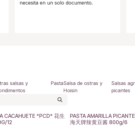
necesita en un solo documento.
tras salsas y
Pasta
Salsa de ostras y
Salsas agr
ondimentos
Hoisin
picantes
A CACAHUETE *PCD* 花生
PASTA AMARILLA PICANTE
0G/12
海天牌辣黄豆酱 800g/6