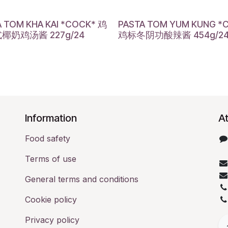
A TOM KHA KAI *COCK* 鸡
PASTA TOM YUM KUNG *
椰奶鸡汤酱 227g/24
鸡标冬阴功酸辣酱 454g/2
​Information
At
Food safety
Terms of use
General terms and conditions
Cookie policy
Privacy policy