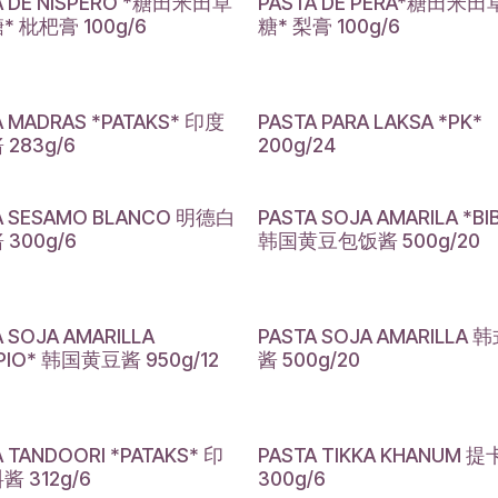
A DE NISPERO *糖田米田草
PASTA DE PERA*糖田米
 枇杷膏 100g/6
糖* 梨膏 100g/6
A MADRAS *PATAKS* 印度
PASTA PARA LAKSA *PK*
283g/6
200g/24
A SESAMO BLANCO 明德白
PASTA SOJA AMARILA *BI
300g/6
韩国黄豆包饭酱 500g/20
A SOJA AMARILLA
PASTA SOJA AMARILLA
PIO* 韩国黄豆酱 950g/12
酱 500g/20
A TANDOORI *PATAKS* 印
PASTA TIKKA KHANUM 
 312g/6
300g/6