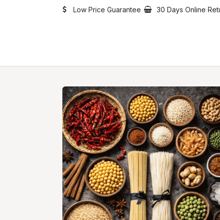
Skip to Content
Low Price Guarantee
30 Days Online Ret
Home
Catalogue
Abo