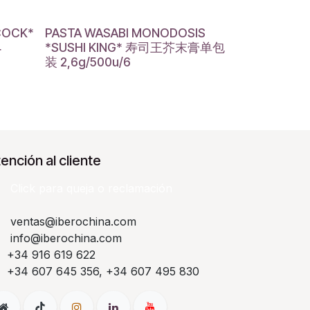
COCK*
PASTA WASABI MONODOSIS
4
*SUSHI KING* 寿司王芥末膏单包
装 2,6g/500u/6
ención al cliente
Click para queja o reclamación​
ventas@iberochina.com
info@iberochina.com
+34 916 619 622
+34 607 645 356, +34 607 495 830