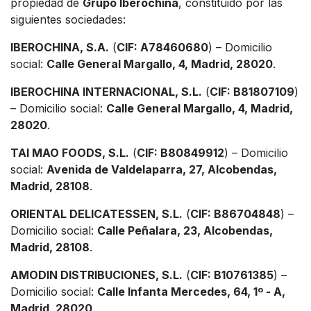
propiedad de
Grupo Iberochina
, constituido por las
siguientes sociedades:
IBEROCHINA, S.A.
(
CIF: A78460680
) – Domicilio
social:
Calle General Margallo, 4, Madrid, 28020
.
IBEROCHINA INTERNACIONAL, S.L.
(
CIF: B81807109
)
– Domicilio social:
Calle General Margallo, 4, Madrid,
28020
.
TAI MAO FOODS, S.L.
(
CIF: B80849912
) – Domicilio
social:
Avenida de Valdelaparra, 27, Alcobendas,
Madrid, 28108
.
ORIENTAL DELICATESSEN, S.L.
(
CIF: B86704848
) –
Domicilio social:
Calle Peñalara, 23, Alcobendas,
Madrid, 28108
.
AMODIN DISTRIBUCIONES, S.L.
(
CIF: B10761385
) –
Domicilio social:
Calle Infanta Mercedes, 64, 1º - A,
Madrid, 28020
.