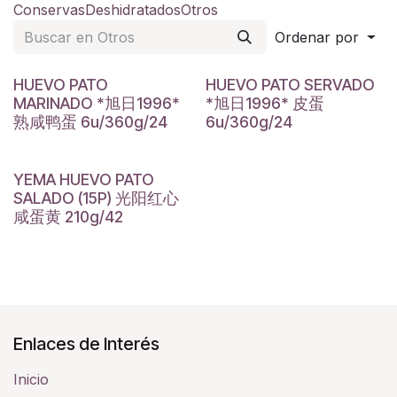
Conservas
Deshidratados
Otros
Ordenar por
HUEVO PATO
HUEVO PATO SERVADO
MARINADO *旭日1996*
*旭日1996* 皮蛋
熟咸鸭蛋 6u/360g/24
6u/360g/24
YEMA HUEVO PATO
SALADO (15P) 光阳红心
咸蛋黄 210g/42
Enlaces de Interés
Inicio