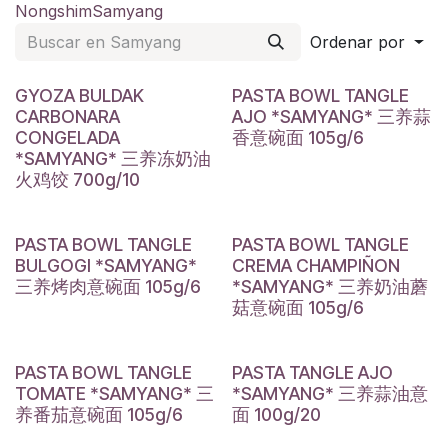
Nongshim
Samyang
Ordenar por
GYOZA BULDAK
PASTA BOWL TANGLE
CARBONARA
AJO *SAMYANG* 三养蒜
CONGELADA
香意碗面 105g/6
*SAMYANG* 三养冻奶油
火鸡饺 700g/10
PASTA BOWL TANGLE
PASTA BOWL TANGLE
BULGOGI *SAMYANG*
CREMA CHAMPIÑON
三养烤肉意碗面 105g/6
*SAMYANG* 三养奶油蘑
菇意碗面 105g/6
PASTA BOWL TANGLE
PASTA TANGLE AJO
TOMATE *SAMYANG* 三
*SAMYANG* 三养蒜油意
养番茄意碗面 105g/6
面 100g/20