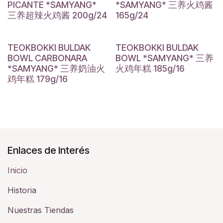
PICANTE *SAMYANG*
*SAMYANG* 三养火鸡酱
三养超辣火鸡酱 200g/24
165g/24
TEOKBOKKI BULDAK
TEOKBOKKI BULDAK
BOWL CARBONARA
BOWL *SAMYANG* 三养
*SAMYANG* 三养奶油火
火鸡年糕 185g/16
鸡年糕 179g/16
Enlaces de Interés
Inicio
Historia​
Nuestras Tiendas