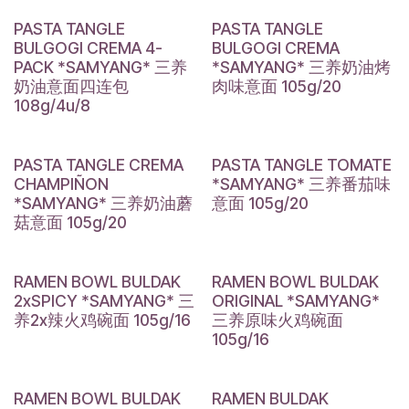
PASTA TANGLE
PASTA TANGLE
BULGOGI CREMA 4-
BULGOGI CREMA
PACK *SAMYANG* 三养
*SAMYANG* 三养奶油烤
奶油意面四连包
肉味意面 105g/20
108g/4u/8
PASTA TANGLE CREMA
PASTA TANGLE TOMATE
CHAMPIÑON
*SAMYANG* 三养番茄味
*SAMYANG* 三养奶油蘑
意面 105g/20
菇意面 105g/20
RAMEN BOWL BULDAK
RAMEN BOWL BULDAK
2xSPICY *SAMYANG* 三
ORIGINAL *SAMYANG*
养2x辣火鸡碗面 105g/16
三养原味火鸡碗面
105g/16
RAMEN BOWL BULDAK
RAMEN BULDAK