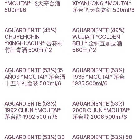
*MOUTAI* 飞天茅台酒
XIYANHONG *MOUTAI*
500ml/6
茅台飞天喜宴红 500ml/6
AGUARDIENTE (45%)
AGUARDIENTE (49%)
CHUYEHCHIN
WUJIAPI *GOLDEN
*XINGHUACUN* 杏花村
BELL* 金钟五加皮酒
竹叶青酒 500ml/12
560ml/12
AGUARDIENTE (53%) 15
AGUARDIENTE (53%)
AÑOS *MOUTAI* 茅台酒
1935 *MOUTAI* 茅台
十五年礼盒装 500ml/6
1935 500ml/6
AGUARDIENTE (53%)
AGUARDIENTE (53%)
1992 CHUN *MOUTAI*
2008 CHUN *MOUTAI*
茅台醇 1992 500ml/6
茅台醇 2008 500ml/6
AGUARDIENTE (53%) 30
AGUARDIENTE (53%) 50