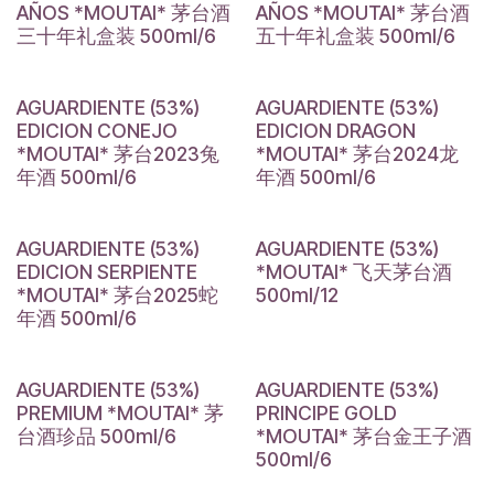
AÑOS *MOUTAI* 茅台酒
AÑOS *MOUTAI* 茅台酒
三十年礼盒装 500ml/6
五十年礼盒装 500ml/6
AGUARDIENTE (53%)
AGUARDIENTE (53%)
EDICION CONEJO
EDICION DRAGON
*MOUTAI* 茅台2023兔
*MOUTAI* 茅台2024龙
年酒 500ml/6
年酒 500ml/6
AGUARDIENTE (53%)
AGUARDIENTE (53%)
EDICION SERPIENTE
*MOUTAI* 飞天茅台酒
*MOUTAI* 茅台2025蛇
500ml/12
年酒 500ml/6
AGUARDIENTE (53%)
AGUARDIENTE (53%)
PREMIUM *MOUTAI* 茅
PRINCIPE GOLD
台酒珍品 500ml/6
*MOUTAI* 茅台金王子酒
500ml/6