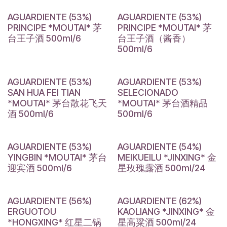
AGUARDIENTE (53%)
AGUARDIENTE (53%)
PRINCIPE *MOUTAI* 茅
PRINCIPE *MOUTAI* 茅
台王子酒 500ml/6
台王子酒（酱香）
500ml/6
AGUARDIENTE (53%)
AGUARDIENTE (53%)
SAN HUA FEI TIAN
SELECIONADO
*MOUTAI* 茅台散花飞天
*MOUTAI* 茅台酒精品
酒 500ml/6
500ml/6
AGUARDIENTE (53%)
AGUARDIENTE (54%)
YINGBIN *MOUTAI* 茅台
MEIKUEILU *JINXING* 金
迎宾酒 500ml/6
星玫瑰露酒 500ml/24
AGUARDIENTE (56%)
AGUARDIENTE (62%)
ERGUOTOU
KAOLIANG *JINXING* 金
*HONGXING* 红星二锅
星高粱酒 500ml/24