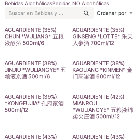
Bebidas Alcohólicas
Bebidas NO Alcohólicas
Ordenar por
AGUARDIENTE (35%)
AGUARDIENTE (35%)
CHUN *WULIANG* 五粮
GINSENG *LOTTE* 乐天
液醇酒 500ml/6
人参酒 700ml/12
AGUARDIENTE (38%)
AGUARDIENTE (38%)
JINJIU *WULIANGYE* 五
KAOLIANG *KINMEN* 金
粮液京酒 500ml/6
门高粱酒 600ml/12
AGUARDIENTE (39%)
AGUARDIENTE (42%)
*KONGFUJIA* 孔府家酒
MIANROU
500ml/12
*WULIANGYE* 五粮液绵
柔尖庄酒 500ml/12
AGUARDIENTE (43%)
AGUARDIENTE (43%)