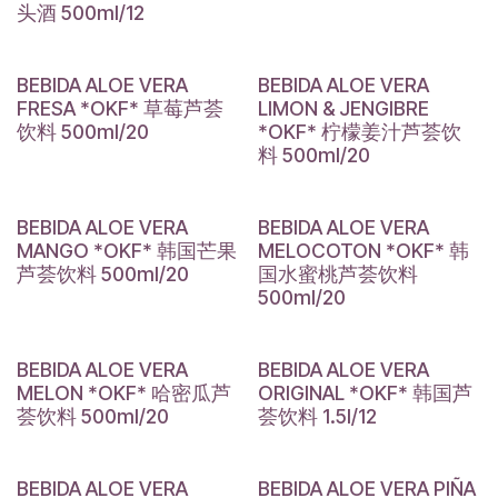
头酒 500ml/12
BEBIDA ALOE VERA
BEBIDA ALOE VERA
FRESA *OKF* 草莓芦荟
LIMON & JENGIBRE
饮料 500ml/20
*OKF* 柠檬姜汁芦荟饮
料 500ml/20
BEBIDA ALOE VERA
BEBIDA ALOE VERA
MANGO *OKF* 韩国芒果
MELOCOTON *OKF* 韩
芦荟饮料 500ml/20
国水蜜桃芦荟饮料
500ml/20
BEBIDA ALOE VERA
BEBIDA ALOE VERA
MELON *OKF* 哈密瓜芦
ORIGINAL *OKF* 韩国芦
荟饮料 500ml/20
荟饮料 1.5l/12
BEBIDA ALOE VERA
BEBIDA ALOE VERA PIÑA