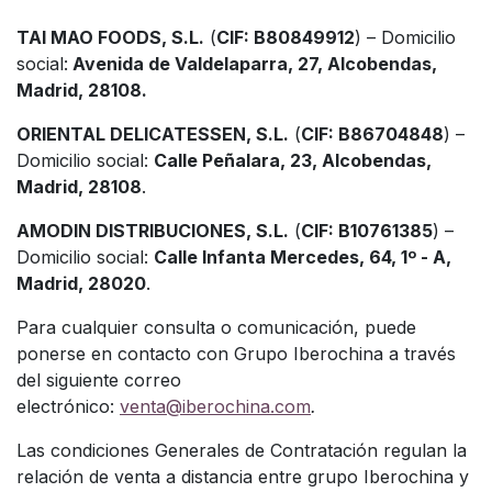
TAI MAO FOODS, S.L.
(
CIF: B80849912
) – Domicilio
social:
Avenida de Valdelaparra, 27, Alcobendas,
Madrid, 28108.
ORIENTAL DELICATESSEN, S.L.
(
CIF: B86704848
) –
Domicilio social:
Calle Peñalara, 23, Alcobendas,
Madrid, 28108
.
AMODIN DISTRIBUCIONES, S.L.
(
CIF: B10761385
) –
Domicilio social:
Calle Infanta Mercedes, 64, 1º - A,
Madrid, 28020
.
Para cualquier consulta o comunicación, puede
ponerse en contacto con Grupo Iberochina a través
del siguiente correo
electrónico:
venta@iberochina.com
.
Las condiciones Generales de Contratación regulan la
relación de venta a distancia entre grupo Iberochina y