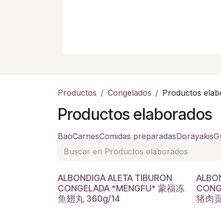
Productos
Congelados
Productos elab
Productos elaborados
Bao
Carnes
Comidas preparadas
Dorayakis
G
ALBONDIGA ALETA TIBURON
ALBO
CONGELADA *MENGFU* 蒙福冻
CONG
鱼翅丸 360g/14
猪肉贡丸