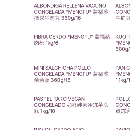
ALBONDIGA RELLENA VACUNO
ALBO
CONGELADA *MENGFU* 蒙福冻
CONG
撒尿牛肉丸 360g/16
牛筋丸 
FIBRA CERDO *MENGFU* 蒙福猪
KUO 
肉松 1kg/6
*ME
600g
MINI SALCHICHA POLLO
PAN 
CONGELADA *MENGFU* 蒙福冻
*ME
亲亲肠 360g/16
1,1kg/
PASTEL TARO VEGAN
POLL
CONGELADO 如祥纯素冷冻芋头
CONG
糕 1kg/10
点冻唐
RAVIOLI CERDO APIO
RAVIO