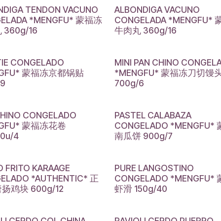
NDIGA TENDON VACUNO
ALBONDIGA VACUNO
ELADA *MENGFU* 蒙福冻
CONGELADA *MENGFU*
360g/16
牛肉丸 360g/16
TIE CONGELADO
MINI PAN CHINO CONGEL
NGFU* 蒙福冻京都锅贴
*MENGFU* 蒙福冻刀切馒
/9
700g/6
CHINO CONGELADO
PASTEL CALABAZA
NGFU* 蒙福冻花卷
CONGELADO *MENGFU*
10u/4
南瓜饼 900g/7
O FRITO KARAAGE
PURE LANGOSTINO
ELADO *AUTHENTIC* 正
CONGELADO *MENGFU*
扬鸡块 600g/12
虾滑 150g/40
LI CERDO COL CHINA
RAVIOLI CERDO PUERRO