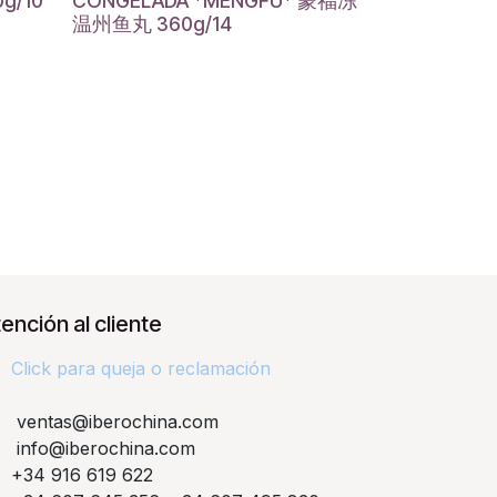
g/10
CONGELADA *MENGFU* 蒙福冻
温州鱼丸 360g/14
ención al cliente
Click para queja o reclamación​
ventas@iberochina.com
info@iberochina.com
+34 916 619 622