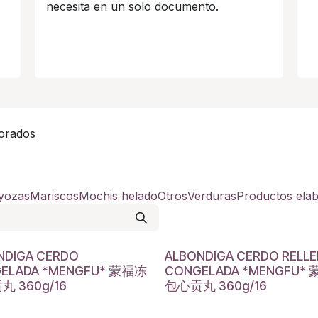
necesita en un solo documento.
orados
yozas
Mariscos
Mochis helado
Otros
Verduras
Productos ela
NDIGA CERDO
ALBONDIGA CERDO RELL
ELADA *MENGFU* 蒙福冻
CONGELADA *MENGFU*
 360g/16
包心贡丸 360g/16