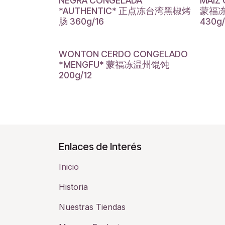
NEGRA CONGELADA
MAIZ
*AUTHENTIC* 正点冻台湾黑椒烤
蒙福
肠 360g/16
430g/
WONTON CERDO CONGELADO
*MENGFU* 蒙福冻温州馄饨
200g/12
Enlaces de Interés
Inicio
Historia​
Nuestras Tiendas