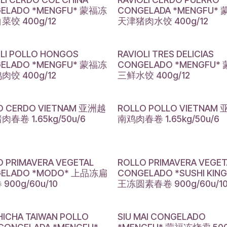
ELADO *MENGFU* 蒙福冻
CONGELADA *MENGFU*
菜饺 400g/12
天津猪肉水饺 400g/12
OLI POLLO HONGOS
RAVIOLI TRES DELICIAS
ELADO *MENGFU* 蒙福冻
CONGELADO *MENGFU*
肉饺 400g/12
三鲜水饺 400g/12
O CERDO VIETNAM 亚洲越
ROLLO POLLO VIETNAM
春卷 1.65kg/50u/6
南鸡肉春卷 1.65kg/50u/6
O PRIMAVERA VEGETAL
ROLLO PRIMAVERA VEGET
GELADO *MODO* 上品冻扁
CONGELADO *SUSHI KIN
900g/60u/10
王冻圆素春卷 900g/60u/1
HICHA TAIWAN POLLO
SIU MAI CONGELADO