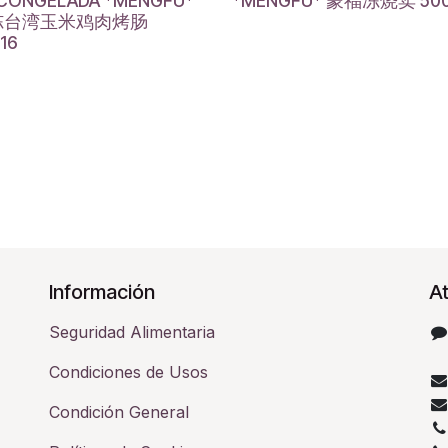
 CONGELADA *MENGFU*
*MENGFU* 蒙福冻烧卖 500
冻台湾玉米鸡肉烤肠
16
Información
At
Seguridad Alimentaria
Condiciones de Usos
Condición General