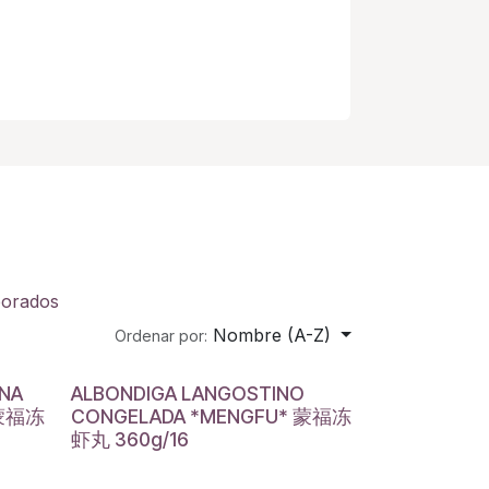
borados
Nombre (A-Z)
Ordenar por:
ENA
ALBONDIGA LANGOSTINO
 蒙福冻
CONGELADA *MENGFU* 蒙福冻
虾丸 360g/16