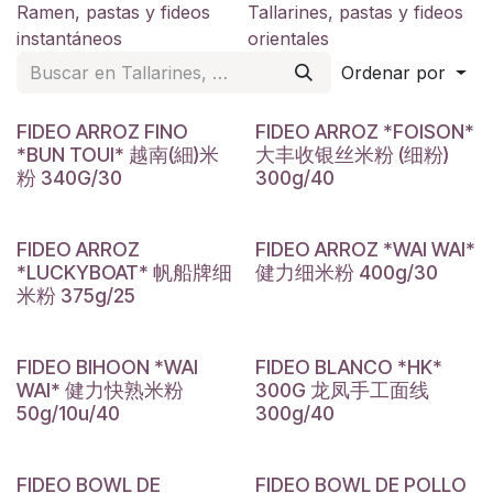
Ramen, pastas y fideos
Tallarines, pastas y fideos
instantáneos
orientales
Ordenar por
FIDEO ARROZ FINO
FIDEO ARROZ *FOISON*
*BUN TOUI* 越南(細)米
大丰收银丝米粉 (细粉)
粉 340G/30
300g/40
FIDEO ARROZ
FIDEO ARROZ *WAI WAI*
*LUCKYBOAT* 帆船牌细
健力细米粉 400g/30
米粉 375g/25
FIDEO BIHOON *WAI
FIDEO BLANCO *HK*
WAI* 健力快熟米粉
300G 龙凤手工面线
50g/10u/40
300g/40
FIDEO BOWL DE
FIDEO BOWL DE POLLO