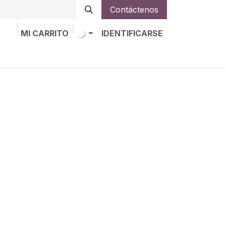
Contáctenos
MI CARRITO
IDENTIFICARSE
os
Trabajos
Alta de socio