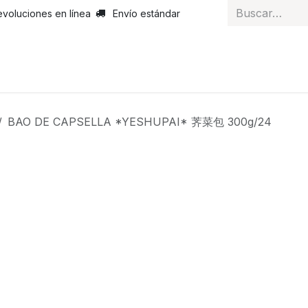
evoluciones en línea
Envío estándar
 nosotros
Noticias
Servicios
Atención al cliente
Curs
BAO DE CAPSELLA *YESHUPAI* 荠菜包 300g/24