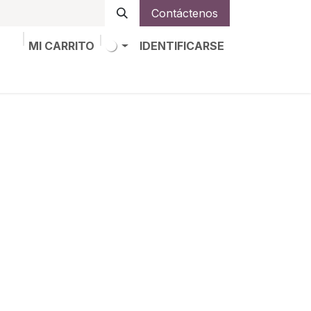
Contáctenos
MI CARRITO
IDENTIFICARSE
os
Trabajos
Alta de socio