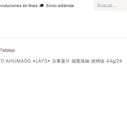
evoluciones en línea
Envío estándar
 nosotros
Noticias
Servicios
Atención al cliente
Curs
Patatas
IENTO AHUMADO *LAYS* 乐事薯片 烟熏辣椒 烧烤味 44g/24