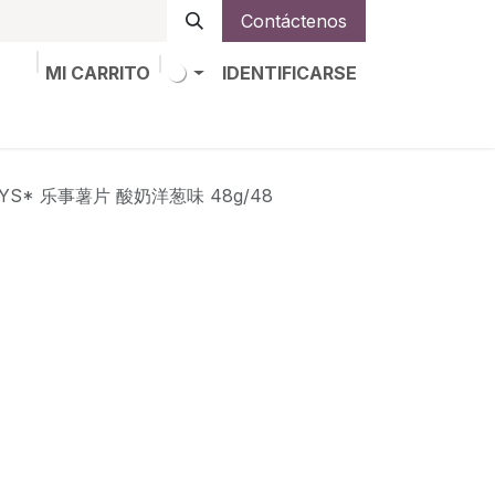
Contáctenos
MI CARRITO
IDENTIFICARSE
os
Trabajos
Alta de socio
*LAYS* 乐事薯片 酸奶洋葱味 48g/48