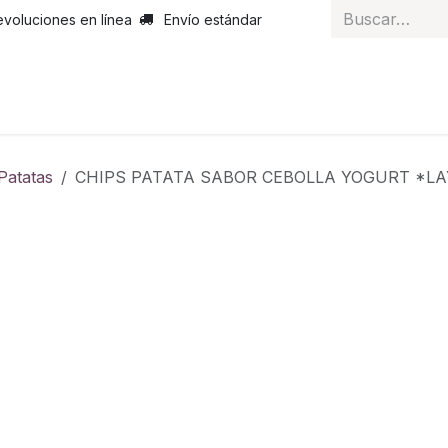
evoluciones en línea
Envío estándar
 nosotros
Noticias
Servicios
Atención al cliente
Curs
Patatas
CHIPS PATATA SABOR CEBOLLA YOGURT 