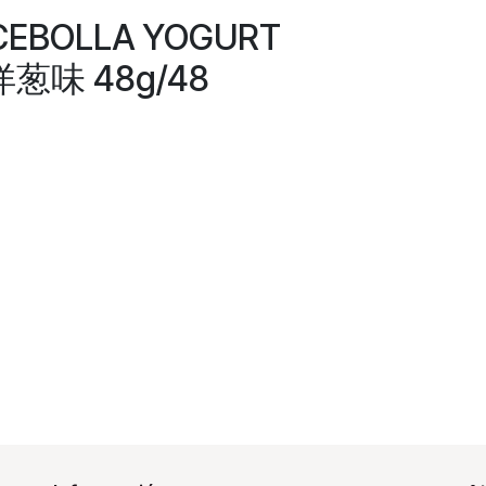
 CEBOLLA YOGURT
葱味 48g/48