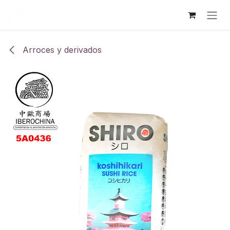
Ir al contenido
Arroces y derivados