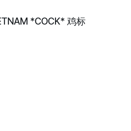
VIETNAM *COCK* 鸡标