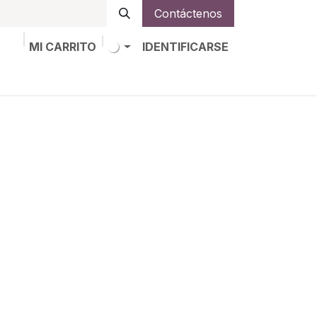
Contáctenos
MI CARRITO
IDENTIFICARSE
os
Trabajos
Alta de socio