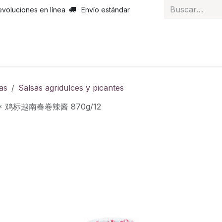
evoluciones en línea
Envío estándar
 nosotros
Noticias
Servicios
Atención al cliente
Curs
as
Salsas agridulces y picantes
CK* 鸡标越南春卷辣酱 870g/12