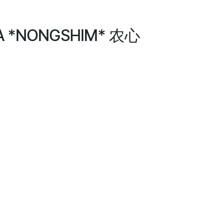
A *NONGSHIM* 农心