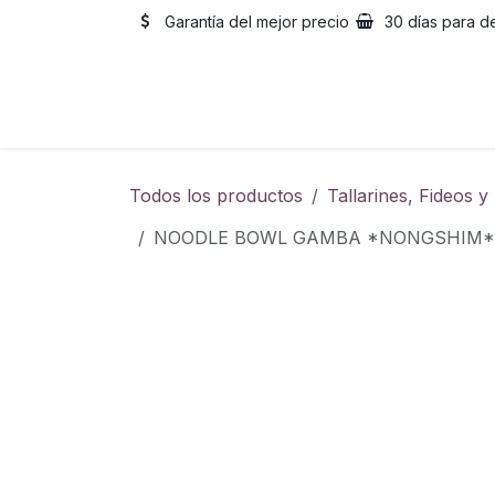
Ir al contenido
Garantía del mejor precio
30 días para d
Inicio
Catálogo
Sobre
Todos los productos
Tallarines, Fideos 
NOODLE BOWL GAMBA *NONGSHIM*