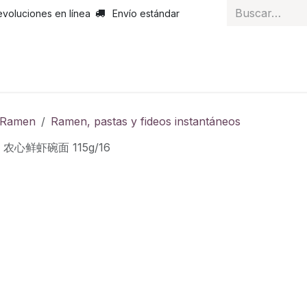
evoluciones en línea
Envío estándar
 nosotros
Noticias
Servicios
Atención al cliente
Curs
y Ramen
Ramen, pastas y fideos instantáneos
 农心鲜虾碗面 115g/16