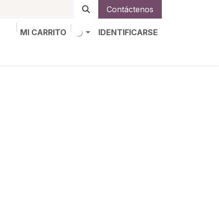
Contáctenos
MI CARRITO
IDENTIFICARSE
os
Trabajos
Alta de socio