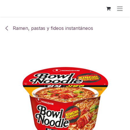
Ir al contenido
Ramen, pastas y fideos instantáneos