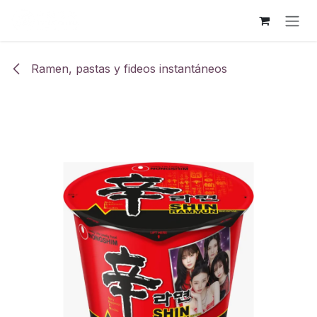
Ir al contenido
Ramen, pastas y fideos instantáneos