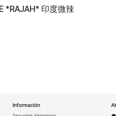
VE *RAJAH* 印度微辣
Información
At
Seguridad Alimentaria