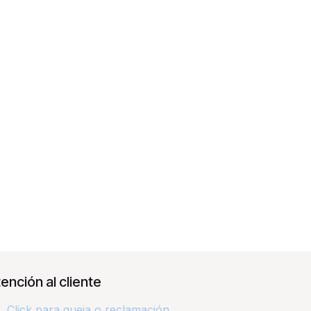
ención al cliente
Click para queja o reclamación​