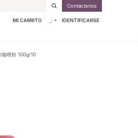
Contáctenos
MI CARRITO
IDENTIFICARSE
os
Trabajos
Alta de socio
咖哩粉 100g/10