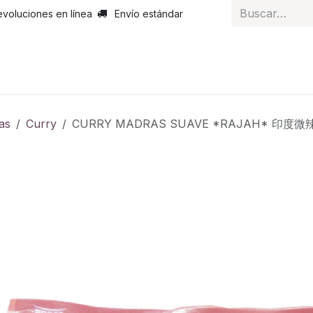
evoluciones en línea
Envío estándar
 nosotros
Noticias
Servicios
Atención al cliente
Curs
as
Curry
CURRY MADRAS SUAVE *RAJAH* 印度微辣