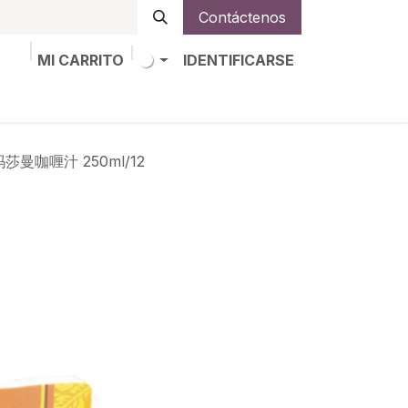
Contáctenos
MI CARRITO
IDENTIFICARSE
os
Trabajos
Alta de socio
玛莎曼咖喱汁 250ml/12