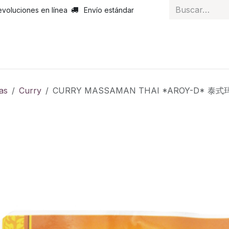
evoluciones en línea
Envío estándar
 nosotros
Noticias
Servicios
Atención al cliente
Curs
as
Curry
CURRY MASSAMAN THAI *AROY-D* 泰式