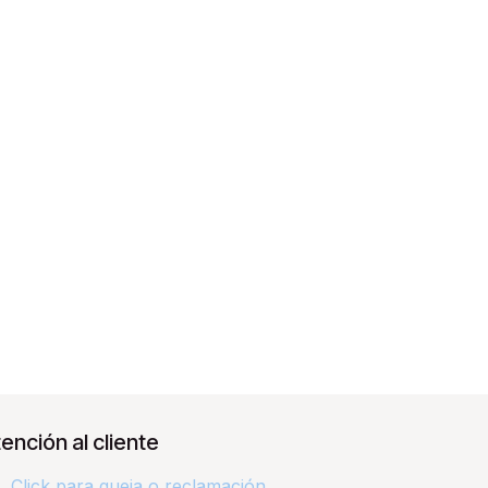
ención al cliente
Click para queja o reclamación​