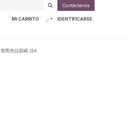
Contáctenos
MI CARRITO
IDENTIFICARSE
os
Trabajos
Alta de socio
6* 塑黑色拉面碗 /24