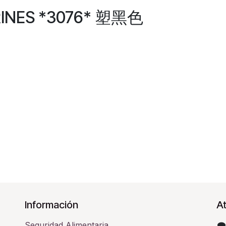
RINES *3076* 塑黑色
Información
At
Seguridad Alimentaria