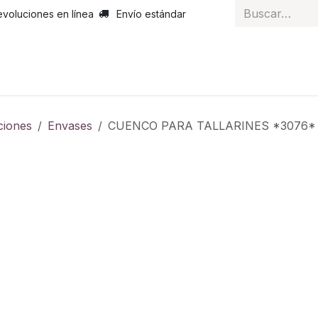
evoluciones en línea
Envío estándar
 nosotros
Noticias
Servicios
Atención al cliente
Curs
ciones
Envases
CUENCO PARA TALLARINES *307