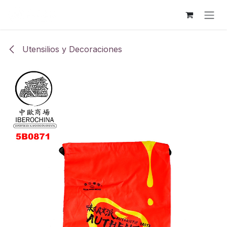
Ir al contenido
Utensilios y Decoraciones