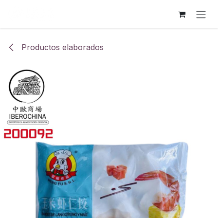
Ir al contenido
Productos elaborados