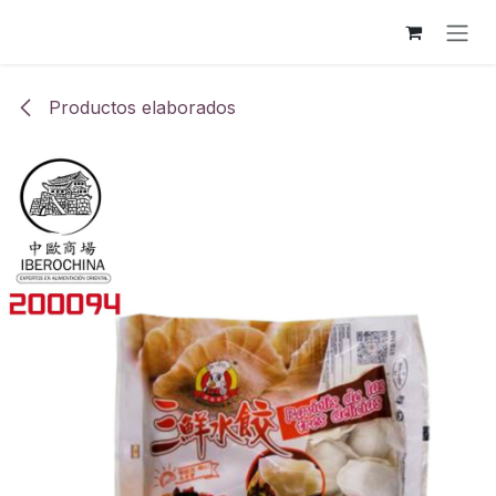
Ir al contenido
Productos elaborados