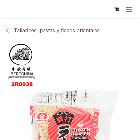
Ir al contenido
Tallarines, pastas y fideos orientales