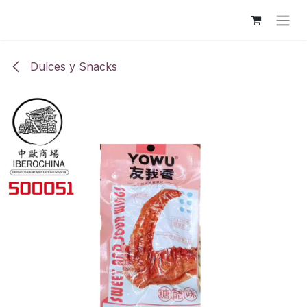
Ir al contenido
Dulces y Snacks