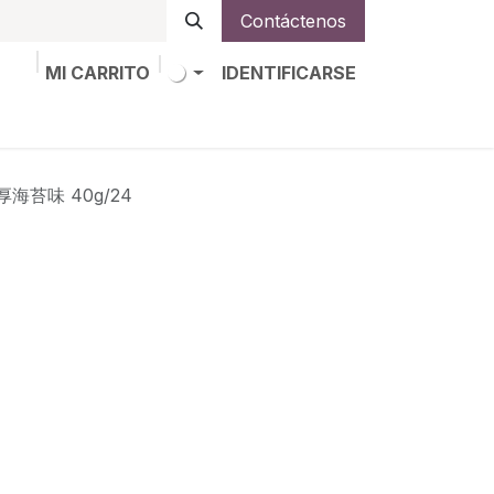
Contáctenos
MI CARRITO
IDENTIFICARSE
os
Trabajos
Alta de socio
浓厚海苔味 40g/24