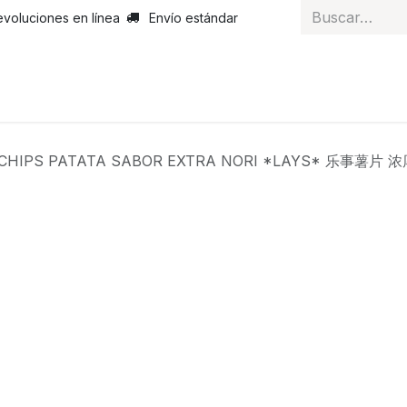
evoluciones en línea
Envío estándar
 nosotros
Noticias
Servicios
Atención al cliente
Curs
CHIPS PATATA SABOR EXTRA NORI *LAYS* 乐事薯片 