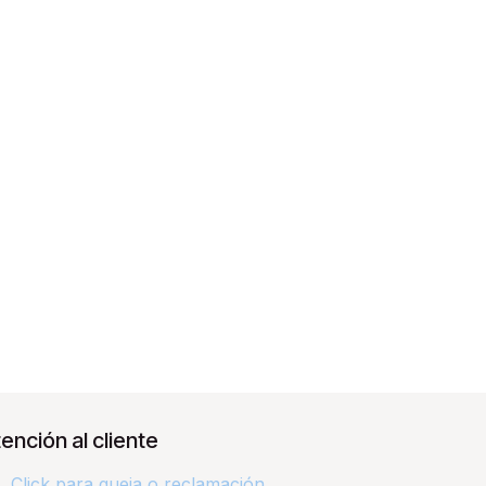
ención al cliente
Click para queja o reclamación​