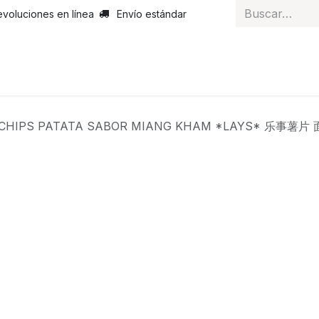
evoluciones en línea
Envío estándar
 nosotros
Noticias
Servicios
Atención al cliente
Curs
CHIPS PATATA SABOR MIANG KHAM *LAYS* 乐事薯片 