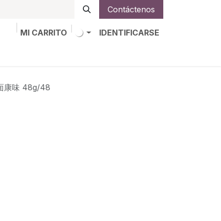
Contáctenos
MI CARRITO
IDENTIFICARSE
os
Trabajos
Alta de socio
面康味 48g/48