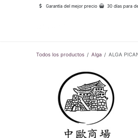
Ir al contenido
Garantía del mejor precio
30 días para d
Inicio
Catálogo
Sobre
Todos los productos
Alga
ALGA PIC