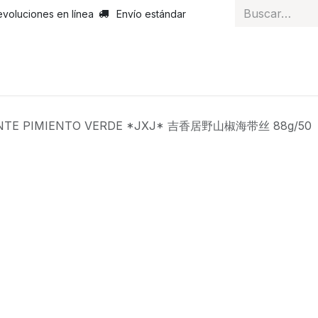
evoluciones en línea
Envío estándar
 nosotros
Noticias
Servicios
Atención al cliente
Curs
ANTE PIMIENTO VERDE *JXJ* 吉香居野山椒海带丝 88g/50