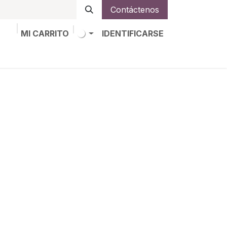
Contáctenos
MI CARRITO
IDENTIFICARSE
os
Trabajos
Alta de socio