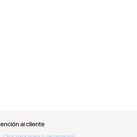
ención al cliente
Click para queja o reclamación​