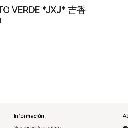
NTO VERDE *JXJ* 吉香
0
Información
At
Seguridad Alimentaria