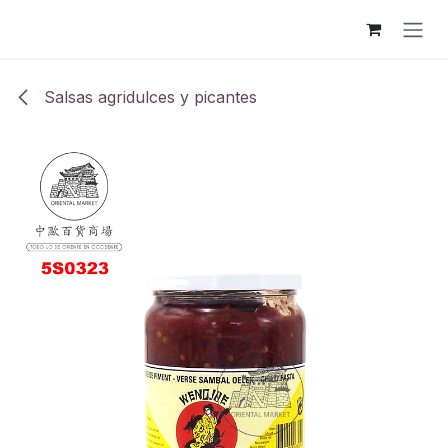
Ir al contenido
Salsas agridulces y picantes