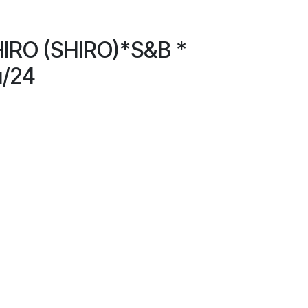
RO (SHIRO)*S&B *
/24