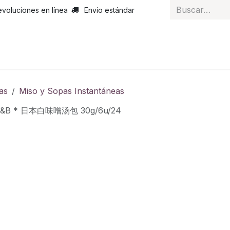
evoluciones en línea
Envío estándar
 nosotros
Noticias
Servicios
Atención al cliente
Curs
as
Miso y Sopas Instantáneas
S&B * 日本白味噌汤包 30g/6u/24