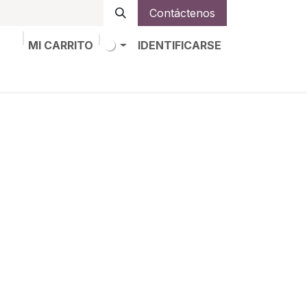
Contáctenos
MI CARRITO
IDENTIFICARSE
os
Trabajos
Alta de socio