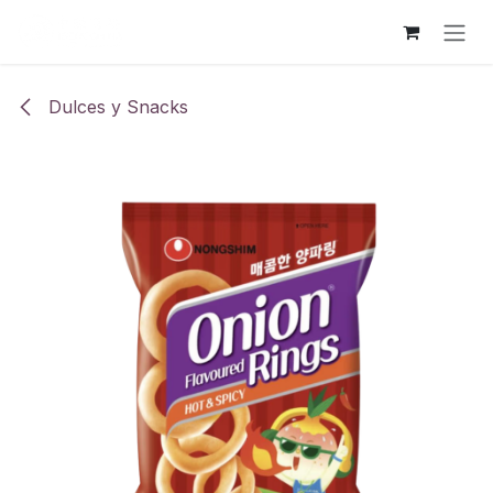
Ir al contenido
Dulces y Snacks