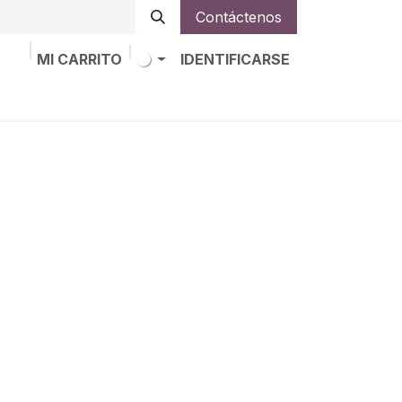
Contáctenos
MI CARRITO
IDENTIFICARSE
os
Trabajos
Alta de socio