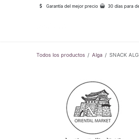
Ir al contenido
Garantía del mejor precio
30 días para d
Inicio
Catálogo
Sobre
Todos los productos
Alga
SNACK AL