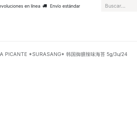
evoluciones en línea
Envío estándar
 nosotros
Noticias
Servicios
Atención al cliente
Curs
GA PICANTE *SURASANG* 韩国御膳辣味海苔 5g/3u/24