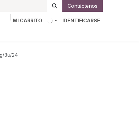
Contáctenos
MI CARRITO
IDENTIFICARSE
os
Trabajos
Alta de socio
/3u/24