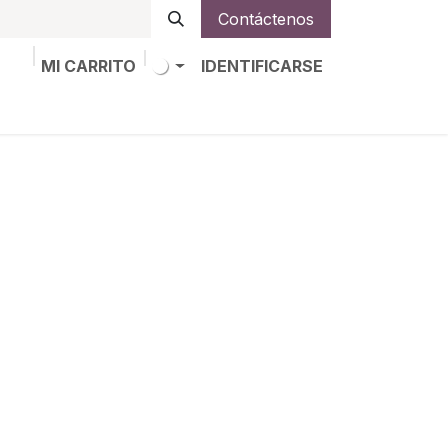
Contáctenos
MI CARRITO
IDENTIFICARSE
os
Trabajos
Alta de socio