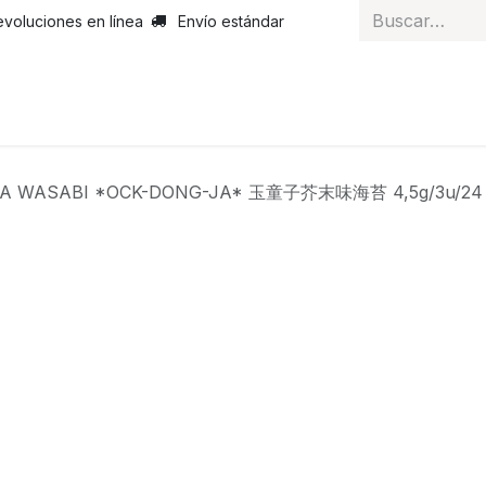
evoluciones en línea
Envío estándar
 nosotros
Noticias
Servicios
Atención al cliente
Curs
A WASABI *OCK-DONG-JA* 玉童子芥末味海苔 4,5g/3u/24