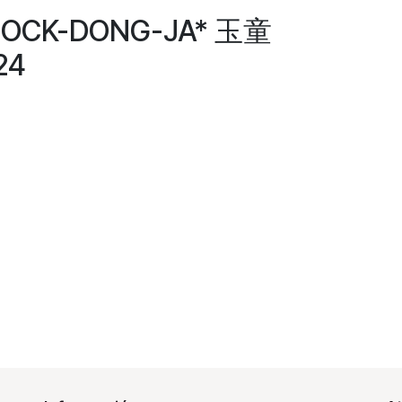
 *OCK-DONG-JA* 玉童
24