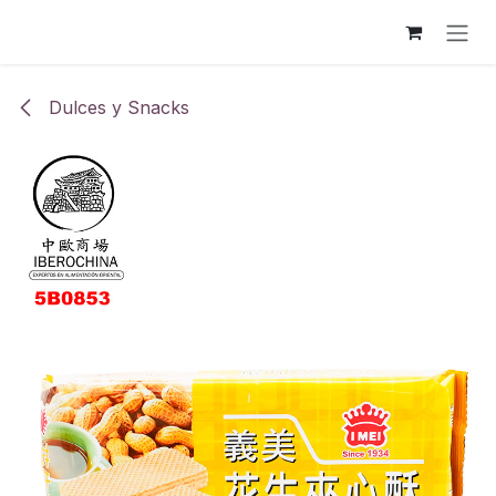
Ir al contenido
Dulces y Snacks