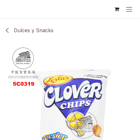
Ir al contenido
Dulces y Snacks