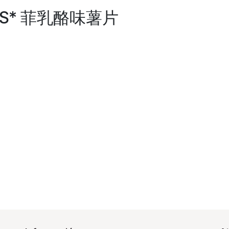
TTOS* 菲乳酪味薯片