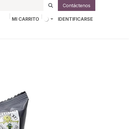
Contáctenos
MI CARRITO
IDENTIFICARSE
os
Trabajos
Alta de socio