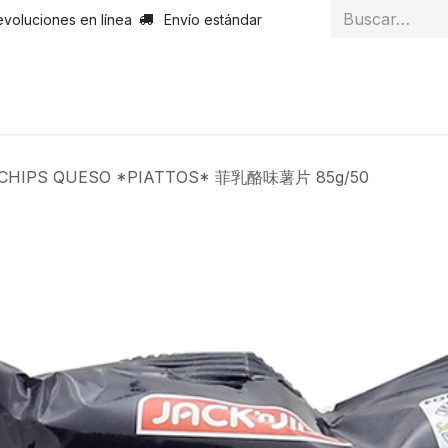
evoluciones en línea
Envío estándar
 nosotros
Noticias
Servicios
Atención al cliente
Curs
CHIPS QUESO *PIATTOS* 菲乳酪味薯片 85g/50