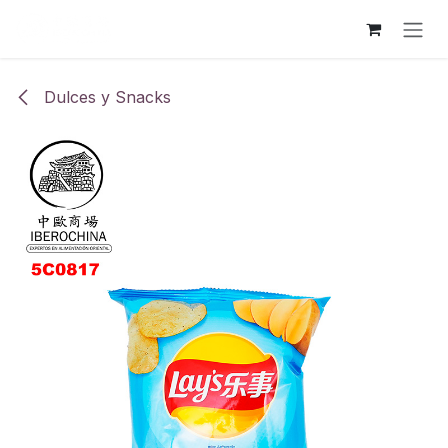
Ir al contenido
Dulces y Snacks