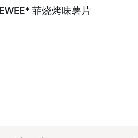
*PEEWEE* 菲烧烤味薯片