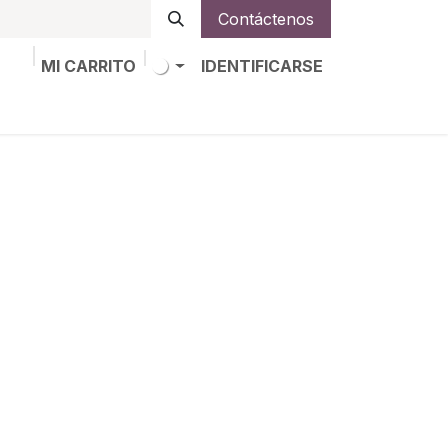
Contáctenos
MI CARRITO
IDENTIFICARSE
os
Trabajos
Alta de socio