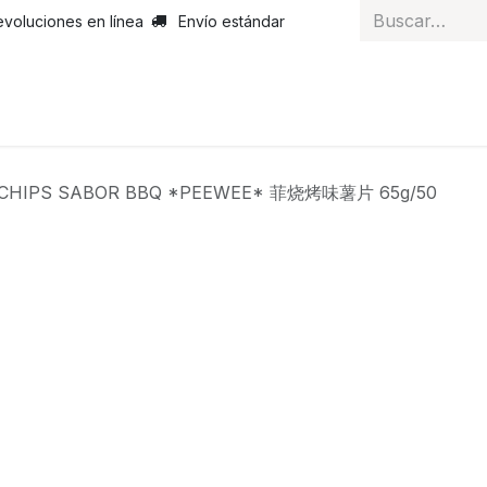
evoluciones en línea
Envío estándar
 nosotros
Noticias
Servicios
Atención al cliente
Curs
CHIPS SABOR BBQ *PEEWEE* 菲烧烤味薯片 65g/50