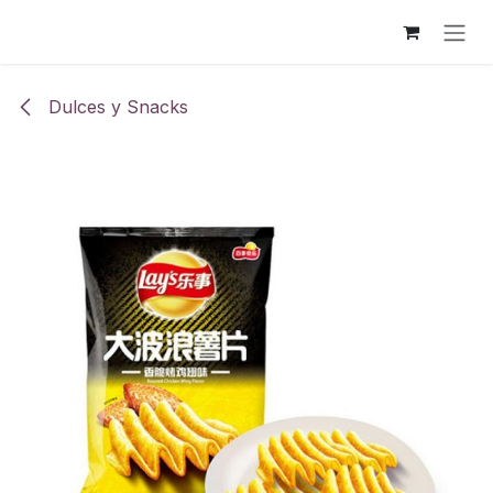
Ir al contenido
Dulces y Snacks